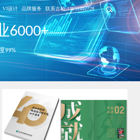
VI设计
品牌服务
联系古柏-13631492728
6000+
度99%