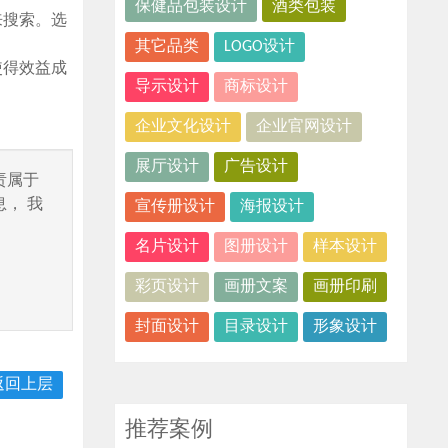
保健品包装设计
酒类包装
来搜索。选
其它品类
LOGO设计
使得效益成
导示设计
商标设计
企业文化设计
企业官网设计
展厅设计
广告设计
责属于
， 我
宣传册设计
海报设计
名片设计
图册设计
样本设计
彩页设计
画册文案
画册印刷
封面设计
目录设计
形象设计
返回上层
推荐案例