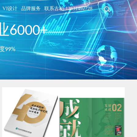
VI设计
品牌服务
联系古柏-13631492728
6000+
度99%