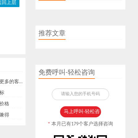
返回上层
推荐文章
免费呼叫-轻松咨询
多的客户？
标
价格
兼得
*
本月已有179个客户选择咨询