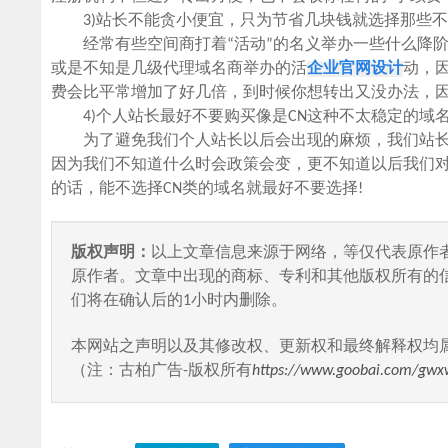
3)站长不能贪小便宜，只为节省几块钱就选择那些不
经常有些空间商打着“活动”的名义举办一些什么降阶
或是不知是几级代理域名商举办的活
企业官网设计
动，
费会比平常增加了好几倍，到时候你想转出又没办法，因
4)个人站长最好不要购买像是CN这种不太稳定的域名
为了避免我们个人站长以后会出现的麻烦，我们站长在
因为我们不知道什么时会政策会变，更不知道以后我们
的话，能不选择CN类的域名就最好不要选择!
版权声明：
以上文章信息来源于网络，等仅代表原作
原作者。文章中出现的商标、专利和其他版权所有的
们将在确认后的1小时内删除。
本网站之声明以及其修改权、更新权和最终解释权均
（注：古柏广告-版权所有
https://www.goobai.com/gwx