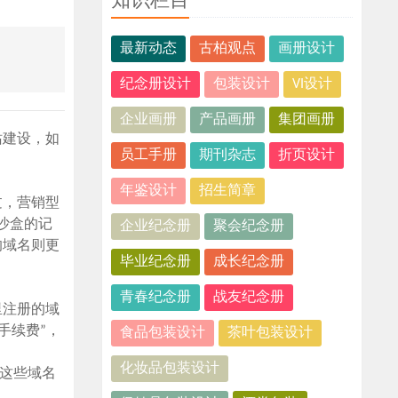
知识栏目
最新动态
古柏观点
画册设计
纪念册设计
包装设计
VI设计
企业画册
产品画册
集团画册
站建设，如
员工手册
期刊杂志
折页设计
年鉴设计
招生简章
过，营销型
沙盒的记
企业纪念册
聚会纪念册
的域名则更
毕业纪念册
成长纪念册
青春纪念册
战友纪念册
里注册的域
手续费”，
食品包装设计
茶叶包装设计
化妆品包装设计
这些域名