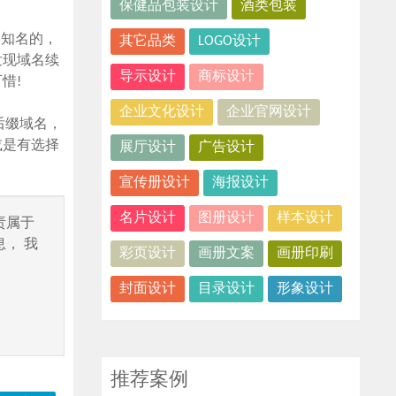
保健品包装设计
酒类包装
不知名的，
其它品类
LOGO设计
发现域名续
导示设计
商标设计
惜!
企业文化设计
企业官网设计
后缀域名，
或是有选择
展厅设计
广告设计
宣传册设计
海报设计
名片设计
图册设计
样本设计
责属于
， 我
彩页设计
画册文案
画册印刷
封面设计
目录设计
形象设计
推荐案例