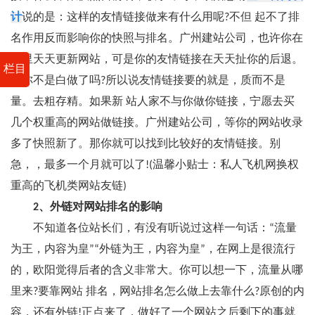
计
说的是：这样的友情链接做来有什么用呢?不但 起不了排
名作用反而影响你的快照与排名。广州建站公司，也许你在
那里天天更新网站，可是你的友情链接在天天扯你的后退。
栏目
那你不是白做了吗?所以说友情链接要的就是，质而不是
量。去粗存精。如果新 站人家不与你做你链接，宁愿去买
几个权重高的网站做链接。广州建站公司，等你的网站收录
多了快照新了。那你就可以找到比较好的友情链接。别
急，，最多一个月就可以了!(温馨小贴士：私人飞机网换权
重高的飞机类网站友链)
2、外链对网站排名的影响
不知道各位站长们，有没有听说过这样一句话：“流量
为王，内容为皇”“外链为王，内容为皇”，在网上是很流行
的，欧阳觉得后者的含义非常大。你可以想一下，流量从哪
里来?要靠网站 排名，网站排名怎么做上去靠什么?原创的内
容，还有外链!正点来了，做好了一个网站之后剩下的事就