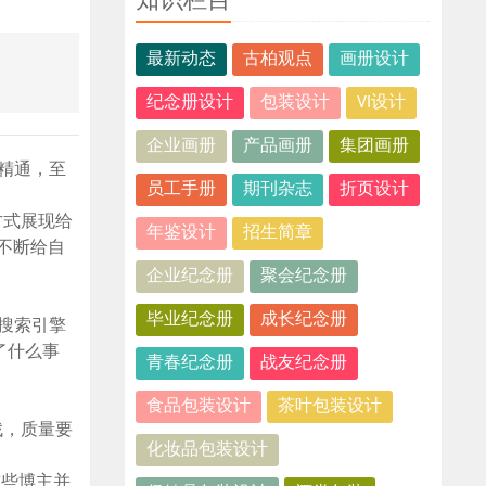
知识栏目
最新动态
古柏观点
画册设计
纪念册设计
包装设计
VI设计
企业画册
产品画册
集团画册
精通，至
员工手册
期刊杂志
折页设计
方式展现给
年鉴设计
招生简章
不断给自
企业纪念册
聚会纪念册
毕业纪念册
成长纪念册
搜索引擎
了什么事
青春纪念册
战友纪念册
食品包装设计
茶叶包装设计
找，质量要
化妆品包装设计
这些博主并