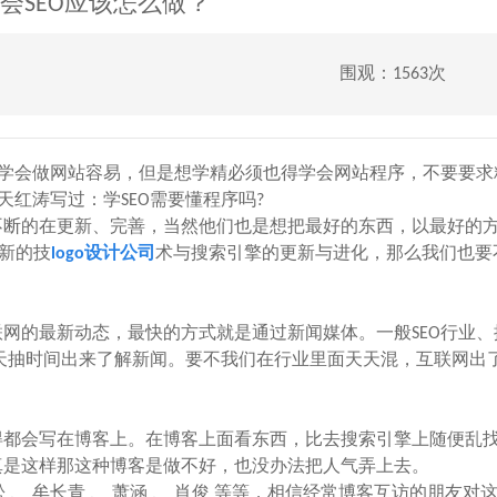
会SEO应该怎么做？
围观：1563次
比学会做网站容易，但是想学精必须也得学会网站程序，不要要求
天红涛写过：学SEO需要懂程序吗?
断的在更新、完善，当然他们也是想把最好的东西，以最好的
应新的技
logo设计公司
术与搜索引擎的更新与进化，那么我们也要
的最新动态，最快的方式就是通过新闻媒体。一般SEO行业、
天抽时间出来了解新闻。要不我们在行业里面天天混，互联网出
都会写在博客上。在博客上面看东西，比去搜索引擎上随便乱
真是这样那这种博客是做不好，也没办法把人气弄上去。
松 、 牟长青 、 萧涵 、 肖俊 等等，相信经常博客互访的朋友对