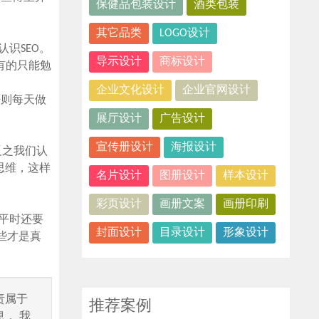
保健品包装设计
酒类包装
其它品类
LOGO设计
识SEO。
导示设计
商标设计
有的只能勉
企业文化设计
企业官网设计
否则每天做
展厅设计
广告设计
宣传册设计
海报设计
反之我们认
思维，这样
名片设计
图册设计
样本设计
彩页设计
画册文案
画册印刷
平时还要
封面设计
目录设计
形象设计
些才是真
责属于
推荐案例
， 我