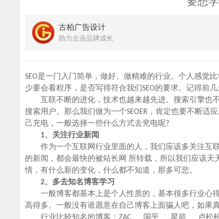
要想学
古柏广告设计
助力企业品牌成长
SEO是一门入门简单，做好、做精难的行业。个人感觉
少要会看程序，是否写得符合我们SEO的要求。记得前几
互联不断的进化，技术也越来越先进。搜索引擎也不
搜索用户。那么我们做为一个SEOER，肯定也要不断适
己充电，一般选择一些什么方式去兖电呢?
1、关注行业新闻
作为一个互联网行业里面的人，我们应该多关注互联网
的新闻，都会最快的被站长网 所转载，所以我们应该天
情，有什么新的变化，什么都不知道，那多可悲。
2、多去知名博客学习
一般博客都基本上是个人性质的，基本很多行业心得
高得多。一般没有谁愿意在自己博客上面骗人吧，如果
行业比较知名的博客：ZAC 、 国平 、 星箭 、 卢松