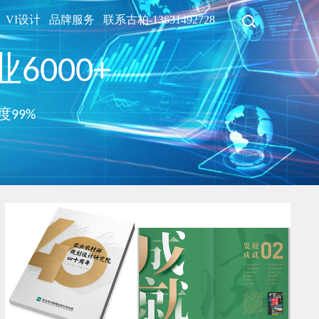
VI设计
品牌服务
联系古柏-13631492728
6000+
度99%