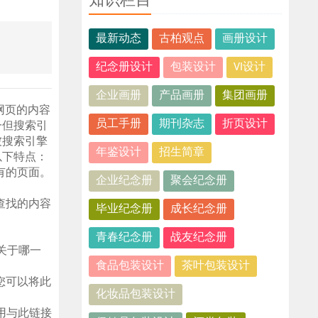
知识栏目
最新动态
古柏观点
画册设计
纪念册设计
包装设计
VI设计
企业画册
产品画册
集团画册
要网页的内容
员工手册
期刊杂志
折页设计
一但搜索引
被搜索引擎
年鉴设计
招生简章
以下特点：
有的页面。
企业纪念册
聚会纪念册
查找的内容
毕业纪念册
成长纪念册
青春纪念册
战友纪念册
是关于哪一
食品包装设计
茶叶包装设计
您可以将此
化妆品包装设计
用与此链接