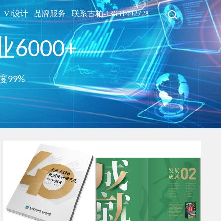
VI设计
品牌服务
联系古柏-13631492728
6000+
度99%