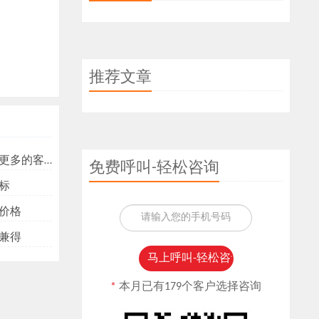
推荐文章
多的客户？
免费呼叫-轻松咨询
标
价格
兼得
*
本月已有179个客户选择咨询