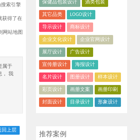
保健品包装设计
酒类包装
为搜索引擎
其它品类
LOGO设计
就获得了在
导示设计
商标设计
则网站地图
企业文化设计
企业官网设计
展厅设计
广告设计
宣传册设计
海报设计
责属于
， 我
名片设计
图册设计
样本设计
彩页设计
画册文案
画册印刷
封面设计
目录设计
形象设计
返回上层
推荐案例