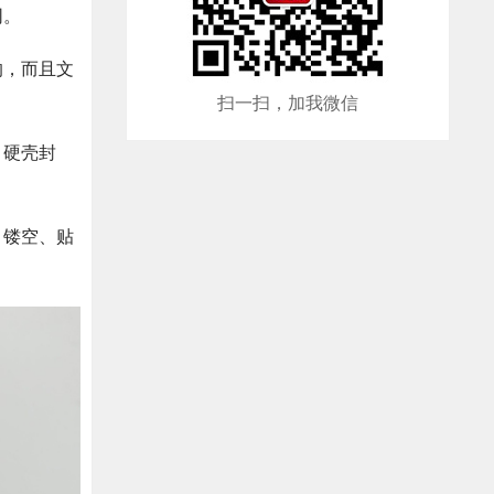
同。
的，而且文
扫一扫，加我微信
、硬壳封
、镂空、贴