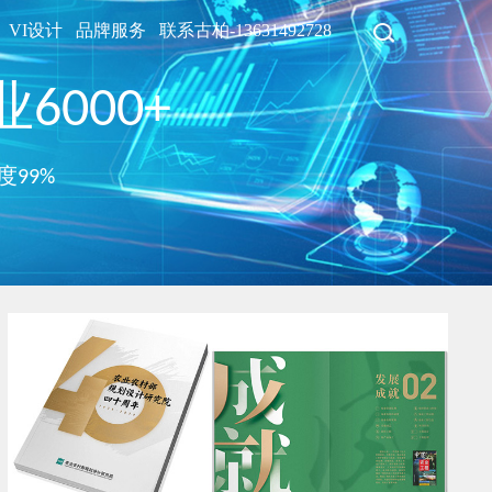
VI设计
品牌服务
联系古柏-13631492728
6000+
度99%