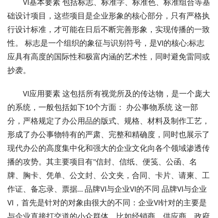
VI基本要素 包括标志、标准字、标准色、标准组合等基
础设计项目，这些项目是企业形象的核心部分，只有严格执
行设计标准，才可能在日后不断完善形象，实现传播的一致
性。 标志是一个组织的象征与识别符号，是VI的核心;标志
应具有高度的国际性和极富内涵的艺术性，同时避免雷同或
抄袭。
VI应用要素 这包括所有视觉所及的传达物，是一个庞大
的系统，一般包括如下10个方面： 办公事物系统 这一部
分，严格规定了办公用品的版式、规格、材料及制作工艺，
形成了办公事物特有的严肃、完整和精确度，同时也展示了
现代办公的高度集中化和强大的企业文化向各个领域渗透传
播的攻势。其主要项目有"信封、信纸、便笺、公函、名
牌、胸卡、凭单、公文封、公文夹，合同、卡片、请柬、工
作证、备忘录、票据… 品牌VI与企业VI的不同 品牌VI与企业
VI，首先是针对的对象由很大的不同：企业VI针对的主要是
与企业直接打交道的小众群体，比如经销商、供应商、政府