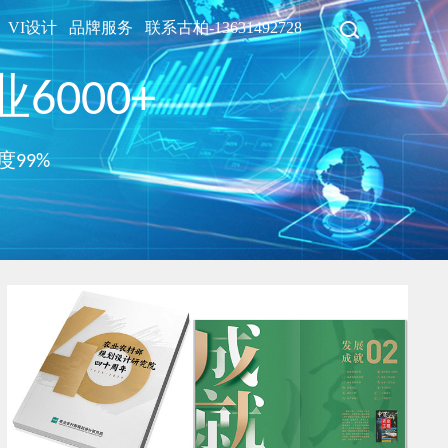
VI设计
品牌服务
联系古柏-13631492728
6000+
度99%