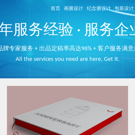
首页
画册设计
纪念册设计
包装设计
服务经验 · 服务企业
品牌专家服务 + 出品定稿率高达96% + 客户服务满意
All the services you need are here, Get It.