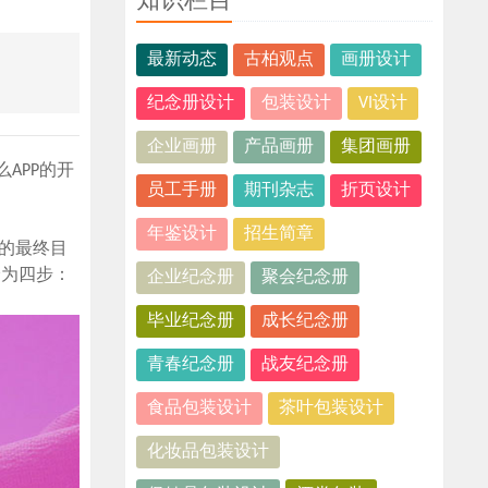
知识栏目
最新动态
古柏观点
画册设计
纪念册设计
包装设计
VI设计
企业画册
产品画册
集团画册
APP的开
员工手册
期刊杂志
折页设计
年鉴设计
招生简章
们的最终目
分为四步：
企业纪念册
聚会纪念册
毕业纪念册
成长纪念册
青春纪念册
战友纪念册
食品包装设计
茶叶包装设计
化妆品包装设计