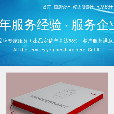
首页
画册设计
纪念册设计
包装设计
服务经验 · 服务企业
品牌专家服务 + 出品定稿率高达96% + 客户服务满意
All the services you need are here, Get It.