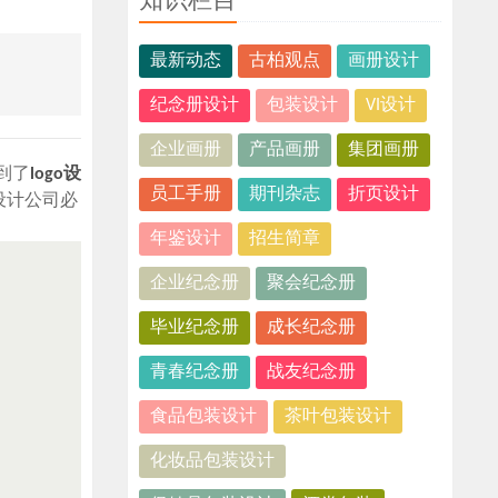
知识栏目
最新动态
古柏观点
画册设计
纪念册设计
包装设计
VI设计
企业画册
产品画册
集团画册
到了
logo设
员工手册
期刊杂志
折页设计
设计公司必
年鉴设计
招生简章
企业纪念册
聚会纪念册
毕业纪念册
成长纪念册
青春纪念册
战友纪念册
食品包装设计
茶叶包装设计
化妆品包装设计