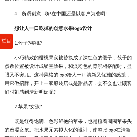
4、所谓创意···嗨!在中国还是以客户为准啊!
想让人一口吃掉的创意水果logo设计
栏目
1.骰子?樱桃?
小巧精致的樱桃果实被替换成了深红色的骰子，骰子的
点数位置被设计成镂空效果，和淡粉色的背景相搭配时，显
眼又不突兀。这种风格的logo给人一种清新又优雅的感觉，
用它做招牌，开上一家服装店或是甜品店，会不会也让顾客
们时刻感到清新明媚呢?
2.苹果?女孩?
既是红得饱满、色彩鲜艳的苹果，也是梳着圆圆苹果头
的羞涩女孩。把水果元素拟人化的设计，使整张logo在清新