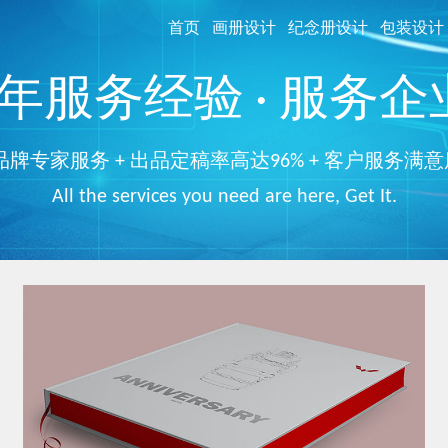
首页
画册设计
纪念册设计
包装设计
服务经验 · 服务企业
品牌专家服务 + 出品定稿率高达96% + 客户服务满意
All the services you need are here, Get It.