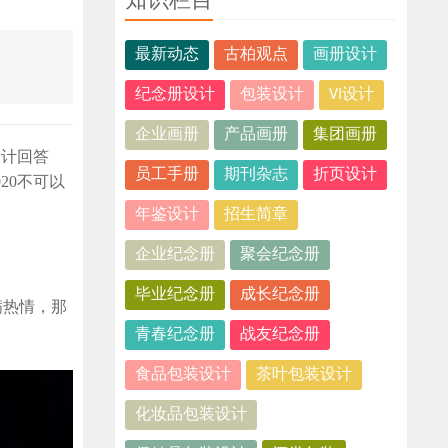
知识栏目
最新动态
古柏观点
画册设计
纪念册设计
包装设计
VI设计
企业画册
产品画册
集团画册
设计回答
员工手册
期刊杂志
折页设计
20不可以
年鉴设计
招生简章
企业纪念册
聚会纪念册
毕业纪念册
成长纪念册
满热情，那
青春纪念册
战友纪念册
食品包装设计
茶叶包装设计
化妆品包装设计